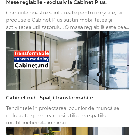
Mese reglabile - exclusiv la Cabinet Plus.
Corpurile noastre sunt create pentru mișcare, iar
produsele Cabinet Plus susțin mobilitatea și
activitatea utilizatorului. O masă reglabilă este cea
mai bună alegere pentru persoanele care nu
doresc să se adapteze la circumstanțe.
Cabinet.md - Spații transformabile.
Tendințele în proiectarea locurilor de muncă se
îndreaptă spre crearea și utilizarea spațiilor
multifuncționale în birou.