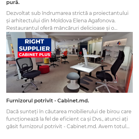
pură.
Dezvoltat sub îndrumarea strictă a proiectantului
și arhitectului din Moldova Elena Agafonova.
Restaurantul oferă mâncăruri delicioase și o
atmosferă plăcută. Interiorul restaurantului este
un factor important în atragerea oaspeților
Furnizorul potrivit - Cabinet.md.
Dacă sunteți în căutarea mobilierului de birou care
funcționează la fel de eficient ca și Dvs., atunci ați
găsit furnizorul potrivit - Cabinet.md. Avem totul
pentru locul de muncă.