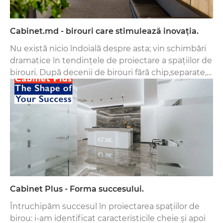
Cabinet.md - birouri care stimulează inovația.
Nu există nicio îndoială despre asta; vin schimbări
dramatice în tendințele de proiectare a spațiilor de
birouri. După decenii de birouri fără chip,separate,
multe companii cred acum că sunt necesare spații
primitoare și umanizate pentru a stimula inovația.
Cabinet Plus - Forma succesului.
Întruchipăm succesul în proiectarea spațiilor de
birou: i-am identificat caracteristicile cheie și apoi