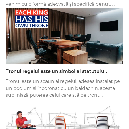
venim cu o formă adecvată și specifică pentru
acestea. Rezultatul muncii noastre poate fi văzut
în portofoliul nostru.
Tronul regelui este un simbol al statutului.
Tronul este un scaun al regelui, adesea instalat pe
un podium și încoronat cu un baldachin, acesta
subliniază puterea celui care stă pe tronul.