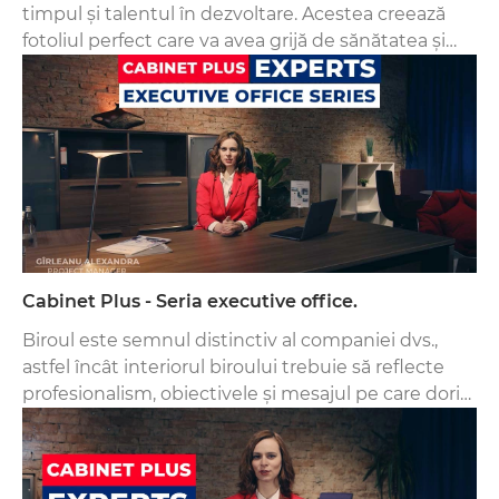
timpul și talentul în dezvoltare. Acestea creează
fotoliul perfect care va avea grijă de sănătatea și
bunăstarea Dvs. Cabinet Plus este lider în crearea
și optimizarea spațiilor de lucru.
Cabinet Plus - Seria executive office.
Biroul este semnul distinctiv al companiei dvs.,
astfel încât interiorul biroului trebuie să reflecte
profesionalism, obiectivele și mesajul pe care doriți
să-l transmiteți clientului - stabilitate, seriozitate,
ospitalitate sau excelență.