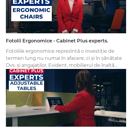
Fotolii Ergonomice - Cabinet Plus experts.
Fotoliile ergonomice reprezintă o investiție de
termen lung nu numai în afacere, ci și în sănătate
Dvs. și angajaților. Evident, mobilierul de înaltă
calitate este mai scump, dar având în vedere
durata de viață a produsului și faptul că vor fi
utilizate aproape în fiecare zi, face această achiziție
să fie una profitabilă.